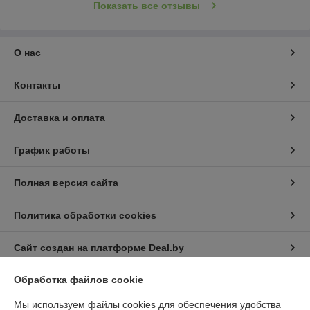
Показать все отзывы
Изучить ассортимент
О нас
Магазин «1 000 мелочей» — всегда
удачные покупки!
Контакты
Доставка и оплата
График работы
Выгодные условия
Полная версия сайта
Предоставляем возможность оплатить и получить заказ
любым выгодным покупателю способом.
Политика обработки cookies
Сайт создан на платформе Deal.by
Обработка файлов cookie
Информация для покупателя
Мы используем файлы cookies для обеспечения удобства