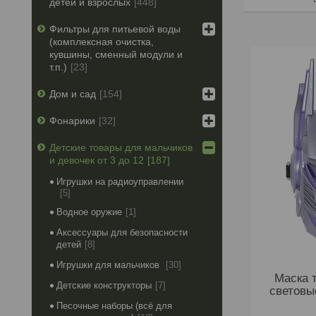
детей и взрослых
448
Фильтры для питьевой воды
(комплексная очистка,
кувшины, сменный модули и
т.п.)
23
Дом и сад
154
Фонарики
32
Детские товары для мальчиков
и девочек от 3 до 12
187
Игрушки на радиоуправлении
5
Водное оружие
1
Аксессуары для безопасности
детей
8
Игрушки для мальчиков
30
Маска 
Детские конструкторы
7
световы
Песочные наборы (всё для