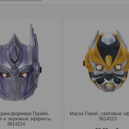
трансформера Прайм,
Маска Герой, световые э
е и звуковые эффекты
3614223
3614224