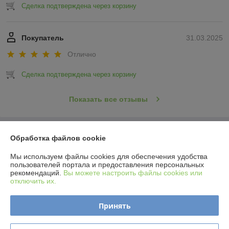
Сделка подтверждена через корзину
Покупатель
31.03.2025
Отлично
Сделка подтверждена через корзину
Показать все отзывы
О нас
Обработка файлов cookie
Мы используем файлы cookies для обеспечения удобства
Контакты
пользователей портала и предоставления персональных
рекомендаций.
Вы можете настроить файлы cookies или
отключить их.
Доставка и оплата
Принять
График работы