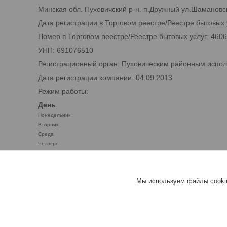
Минская обл. Пуховичский р-н. п.Дружный ул.Шамановск
Дата регистрации в Торговом реестре/Реестре бытовых 
Номер в Торговом реестре/Реестре бытовых услуг: 460
УНП: 691076510
Регистрационный орган: Пуховическим районным испо
Дата регистрации компании: 04.09.2013
Режим работы:
День
Понедельник
Вторник
Среда
Четверг
Пятница
Суббота
Воскресенье
Мы используем файлы cookie