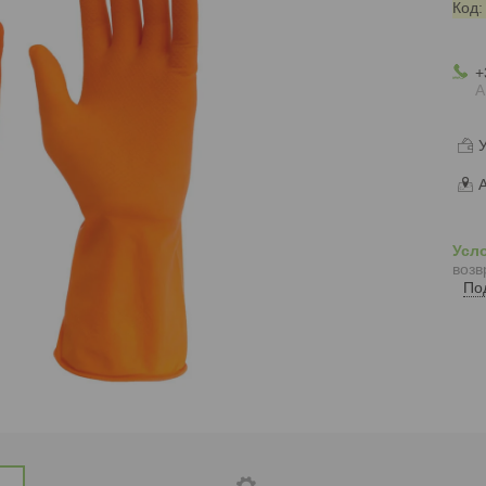
Код
+
А
У
А
возв
По