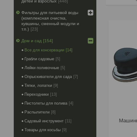
детей и взрослых
448
Фильтры для питьевой воды
(комплексная очистка,
кувшины, сменный модули и
т.п.)
23
Дом и сад
154
Все для консервации
14
Грабли садовые
5
Лейки поливочные
5
Опрыскиватели для сада
7
Тяпки, лопатки
9
Переходники
13
Пистолеты для полива
4
Распылители
8
Машинк
Садовый инструмент
11
Товары для косьбы
9