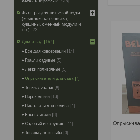
детей и взрослых
448
Фильтры для питьевой воды
(комплексная очистка,
кувшины, сменный модули и
т.п.)
23
Дом и сад
154
Все для консервации
14
Грабли садовые
5
Лейки поливочные
5
Опрыскиватели для сада
7
Тяпки, лопатки
9
Переходники
13
Пистолеты для полива
4
Распылители
8
Опрыскива
Садовый инструмент
11
Товары для косьбы
9