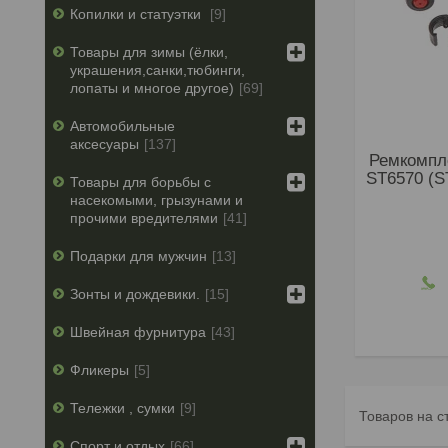
Копилки и статуэтки
9
Товары для зимы (ёлки,
украшения,санки,тюбинги,
лопаты и многое другое)
69
Автомобильные
аксесуары
137
Ремкомпл
ST6570 (S
Товары для борьбы с
насекомыми, грызунами и
прочими вредителями
41
Подарки для мужчин
13
Зонты и дождевики.
15
Швейная фурнитура
43
Фликеры
5
Тележки , сумки
9
Спорт и отдых
66