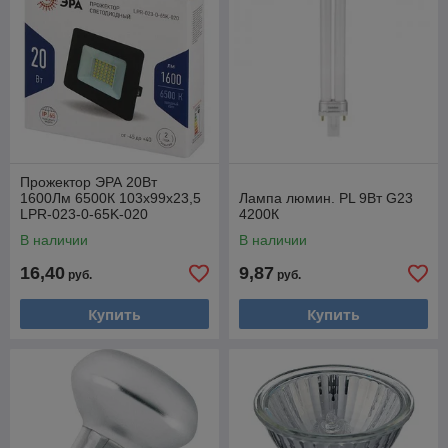
Прожектор ЭРА 20Вт
1600Лм 6500К 103х99х23,5
Лампа люмин. PL 9Вт G23
LPR-023-0-65K-020
4200К
В наличии
В наличии
16,40
9,87
руб.
руб.
Купить
Купить