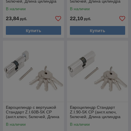
5ключей, Длина цилиндра
5ключей, Длина цилиндра
60 (25*10*25)) (УЗК) (14788)
70 (30*10*30)) (УЗК) (12223)
В наличии
В наличии
23,84
22,10
руб.
руб.
Купить
Купить
Евроцилиндр с вертушкой
Евроцилиндр Стандарт
Стандарт Z.I.60В-5K CP
Z.I.90-5K CP (англ.ключ,
(англ.ключ, 5ключей, Длина
5ключей, Длина цилиндра
цилиндра 60 (25*10*25))
90 (40*10*40)) (УЗК) (12221)
В наличии
В наличии
(УЗК) (9915)