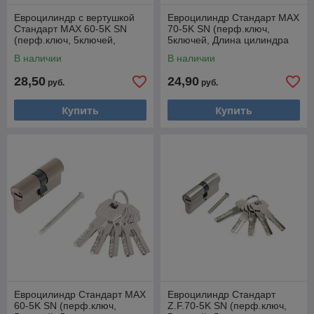
Евроцилиндр с вертушкой
Евроцилиндр Стандарт MAX
Стандарт MAX 60-5K SN
70-5K SN (перф.ключ,
(перф.ключ, 5ключей,
5ключей, Длина цилиндра
Длина цилиндра 60
70 (30*10*30)) (УЗК) (14789)
В наличии
В наличии
(25*10*25)) (УЗК) (14795)
28,50
24,90
руб.
руб.
Купить
Купить
Евроцилиндр Стандарт MAX
Евроцилиндр Стандарт
60-5K SN (перф.ключ,
Z.F.70-5K SN (перф.ключ,