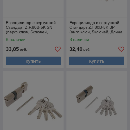
Евроцилиндр с вертушкой
Евроцилиндр с вертушкой
Стандарт Z.F.80В-5K SN
Стандарт Z.I.80В-5K BP
(перф.ключ, 5ключей,
(англ.ключ, 5ключей, Длина
Длина цилиндра 80
цилиндра 80 (35*10*35))
В наличии
В наличии
(35*10*35)) (УЗК) (12227
(УЗК) (11116
33,85
32,40
руб.
руб.
Купить
Купить