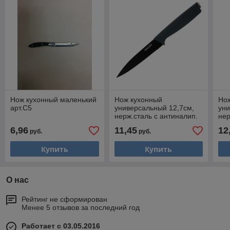
Нож кухонный маленький
Нож кухонный
Но
арт.С5
универсальный 12,7см,
уни
нерж.сталь с антиналип.
нер
покрыт., софт-тач,
пок
6,96
11,45
12
руб.
руб.
SATOSHI Орис, 803-368
SAT
Купить
Купить
О нас
Рейтинг не сформирован
Менее 5 отзывов за последний год
Работает с 03.05.2016