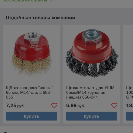
Подобные товары компании
Щётка-крацовка "чашка"
Щетка металл. для УШМ
Щет
65 мм, М14/ сталь 656-
65мм/М14 крученая
100
036
(чашка) 656-044
GP
7,25
6,99
18
руб.
руб.
Купить
Купить