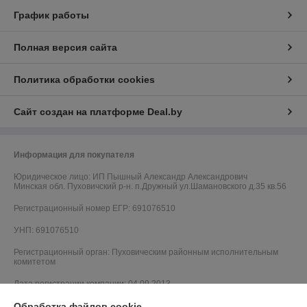
График работы
Полная версия сайта
Политика обработки cookies
Сайт создан на платформе Deal.by
Информация для покупателя
Юридическое лицо:
ИП Пышный Александр Александрович
Минская обл. Пуховичский р-н. п.Дружный ул.Шамановского д.35 кв.56
Регистрационный номер ЕГР: 691076510
УНП: 691076510
Регистрационный орган: Пуховическим районным исполнительным
комитетом
Дата регистрации компании: 04.09.2013
Обработка файлов cookie