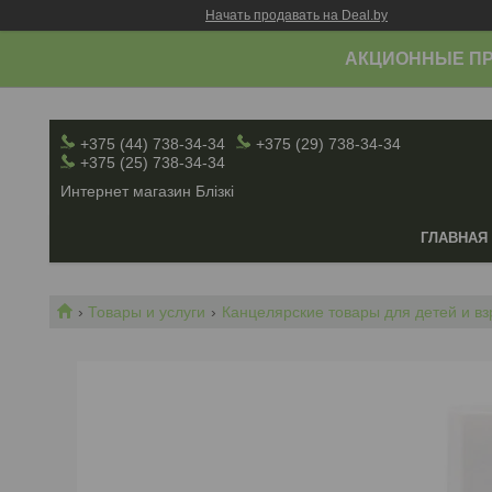
Начать продавать на Deal.by
АКЦИОННЫЕ ПР
+375 (44) 738-34-34
+375 (29) 738-34-34
+375 (25) 738-34-34
Интернет магазин Блiзкi
ГЛАВНАЯ
Товары и услуги
Канцелярские товары для детей и в