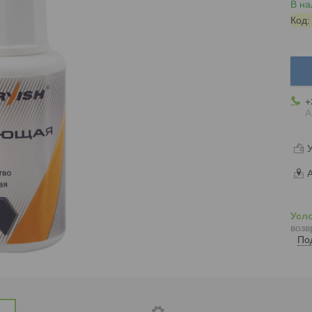
В на
Код
+
А
У
А
возв
По