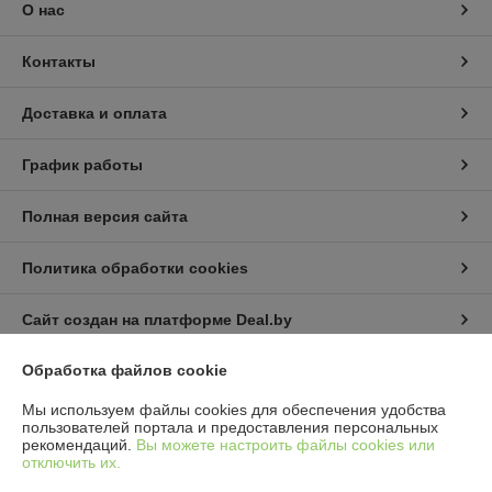
О нас
Контакты
Доставка и оплата
График работы
Полная версия сайта
Политика обработки cookies
Сайт создан на платформе Deal.by
Обработка файлов cookie
Информация для покупателя
Мы используем файлы cookies для обеспечения удобства
Юридическое лицо:
ИП Пышный Александр Александрович
пользователей портала и предоставления персональных
Минская обл. Пуховичский р-н. п.Дружный ул.Шамановского д.35 кв.56
рекомендаций.
Вы можете настроить файлы cookies или
отключить их.
Регистрационный номер ЕГР: 691076510