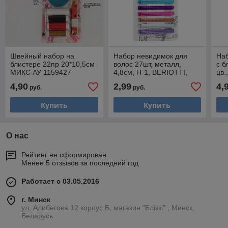
Швейный набор на
Набор невидимок для
Наб
блистере 22пр 20*10,5см
волос 27шт, металл,
с б
МИКС АУ 1159427
4,8см, Н-1, BERIOTTI,
цв.
321-315
4,90
2,99
4,
руб.
руб.
Купить
Купить
О нас
Рейтинг не сформирован
Менее 5 отзывов за последний год
Работает с 03.05.2016
г. Минск
ул. Алибегова 12 корпус Б, магазин "Блiзкi" , Минск,
Беларусь