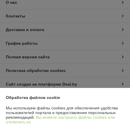
О нас
Контакты
Доставка и оплата
График работы
Полная версия сайта
Политика обработки cookies
Сайт создан на платформе Deal.by
Обработка файлов cookie
Информация для покупателя
Мы используем файлы cookies для обеспечения удобства
Юридическое лицо:
ИП Пышный Александр Александрович
пользователей портала и предоставления персональных
Минская обл. Пуховичский р-н. п.Дружный ул.Шамановского д.35 кв.56
рекомендаций.
Вы можете настроить файлы cookies или
отключить их.
Регистрационный номер ЕГР: 691076510