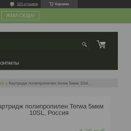
325 отзывов
Корзина
ЖМИ СЮДА!
КОНТАКТЫ
жи
Картридж полипропилен terwa 5мкм 10sl, россия
артридж полипропилен Terwa 5мкм
10SL, Россия