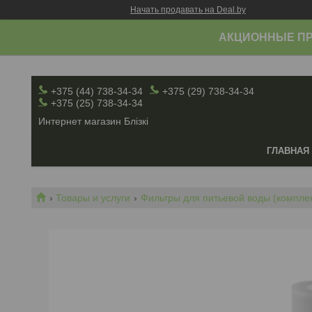
Начать продавать на Deal.by
АКЦИОННЫЕ ПР
+375 (44) 738-34-34
+375 (29) 738-34-34
+375 (25) 738-34-34
Интернет магазин Блiзкi
ГЛАВНАЯ
Товары и услуги
Фильтры для питьевой воды (комплек