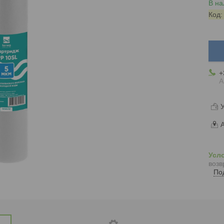
В на
Код
+
А
У
А
возв
По