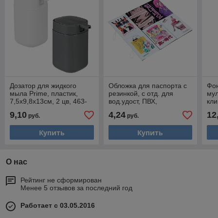
Дозатор для жидкого
Обложка для паспорта с
Фо
мыла Prime, пластик,
резинкой, с отд. для
мул
7,5х9,8х13см, 2 цв, 463-
вод.удост, ПВХ,
кли
179
13,7х9,6см, 6диз 334-014
отв
9,10
4,24
12
руб.
руб.
12,
Купить
Купить
О нас
Рейтинг не сформирован
Менее 5 отзывов за последний год
Работает с 03.05.2016