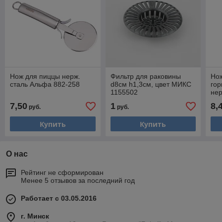
Нож для пиццы нерж.
Фильтр для раковины
Нож
сталь Альфа 882-258
d8см h1,3см, цвет МИКС
гор
1155502
нер
Има
7,50
1
8,
руб.
руб.
Купить
Купить
О нас
Рейтинг не сформирован
Менее 5 отзывов за последний год
Работает с 03.05.2016
г. Минск