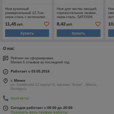
Нож кухонный
Нож для чистки овощей,
Нож
универсальный 12,7см,
горизонтальное лезвие,
ово
нерж.сталь с антиналип.
нерж.сталь, SATOSHI
ант
покрыт., софт-тач,
Имари, 882-279
SA
11,45
8,42
10
руб.
руб.
SATOSHI Орис, 803-368
36
Купить
Купить
О нас
Рейтинг не сформирован
Менее 5 отзывов за последний год
Работает с 03.05.2016
г. Минск
ул. Алибегова 12 корпус Б, магазин "Блiзкi" , Минск,
Беларусь
Контакты
Сегодня работает с 09:00 до 20:00
Показать весь график работы