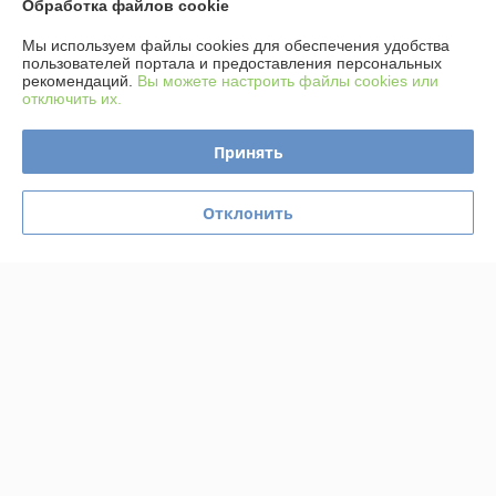
Показать все отзывы
Обработка файлов cookie
Мы используем файлы cookies для обеспечения удобства
пользователей портала и предоставления персональных
О нас
рекомендаций.
Вы можете настроить файлы cookies или
отключить их.
Контакты
Принять
Доставка и оплата
Отклонить
График работы
Полная версия сайта
Политика обработки cookies
Сайт создан на платформе Deal.by
Информация для покупателя
Юридическое лицо:
ИП Пышный Александр Александрович