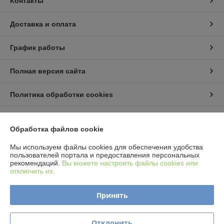
Контакты
Доставка и оплата
График работы
Полная версия сайта
Политика обработки cookies
Сайт создан на платформе Deal.by
Обработка файлов cookie
Мы используем файлы cookies для обеспечения удобства
Информация для покупателя
пользователей портала и предоставления персональных
рекомендаций.
Вы можете настроить файлы cookies или
Юридическое лицо:
ИП Пышный Александр Александрович
отключить их.
Минская обл. Пуховичский р-н. п.Дружный ул.Шамановского д.35 кв.56
Регистрационный номер ЕГР: 691076510
Принять
УНП: 691076510
Регистрационный орган: Пуховическим районным исполнительным
Отклонить