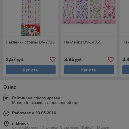
Наклейки стразы DV-7726
Наклейки DV-14955
На
2,57
3,95
3,
руб.
руб.
Купить
Купить
О нас
Рейтинг не сформирован
Менее 5 отзывов за последний год
Работает с 03.05.2016
г. Минск
ул. Алибегова 12 корпус Б, магазин "Блiзкi" , Минск,