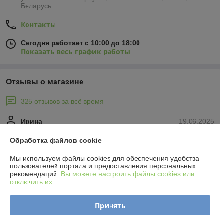
Беларусь
Контакты
Сегодня работает с 10:00 до 18:00
Показать весь график работы
Отзывы о магазине
325 отзывов за всё время
Ирина
19.06.2025
Отлично
Обработка файлов cookie
Не первый раз обращаюсь к этому продавцу.

Мы используем файлы cookies для обеспечения удобства
пользователей портала и предоставления персональных
Рекомендую.
рекомендаций.
Вы можете настроить файлы cookies или
отключить их.
Сделка подтверждена через корзину
Принять
Покупатель
31.03.2025