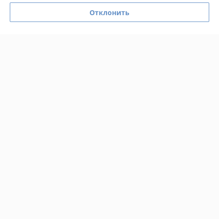
Отклонить
Отлично
Сделка подтверждена через корзину
Показать все отзывы
О нас
Контакты
Доставка и оплата
График работы
Полная версия сайта
Политика обработки cookies