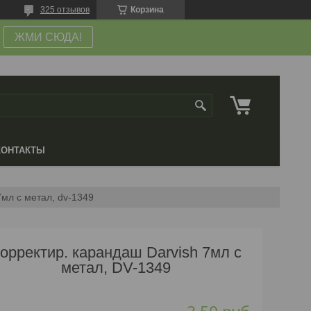
325 отзывов
Корзина
ЖМИ СЮДА!
КОНТАКТЫ
7мл с метал, dv-1349
орректир. карандаш Darvish 7мл с
метал, DV-1349