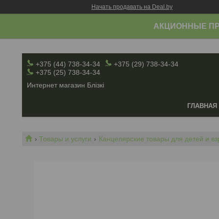
Начать продавать на Deal.by
АКЦИОННЫЕ ПР
+375 (44) 738-34-34
+375 (29) 738-34-34
+375 (25) 738-34-34
Интернет магазин Блiзкi
ГЛАВНАЯ
Товары и услуги
Канцелярские товары для детей и в