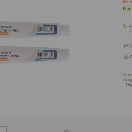
Нет 
Код
+
А
У
А
возв
По