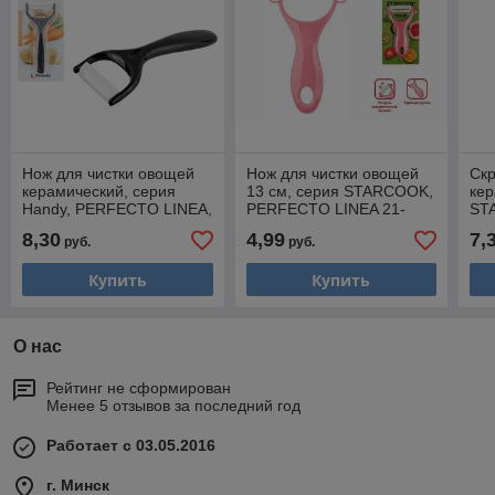
Нож для чистки овощей
Нож для чистки овощей
Скр
керамический, серия
13 см, серия STARCOOK,
кер
Handy, PERFECTO LINEA,
PERFECTO LINEA 21-
ST
арт.21-335030
002001
LIN
8,30
4,99
7,
руб.
руб.
Купить
Купить
О нас
Рейтинг не сформирован
Менее 5 отзывов за последний год
Работает с 03.05.2016
г. Минск