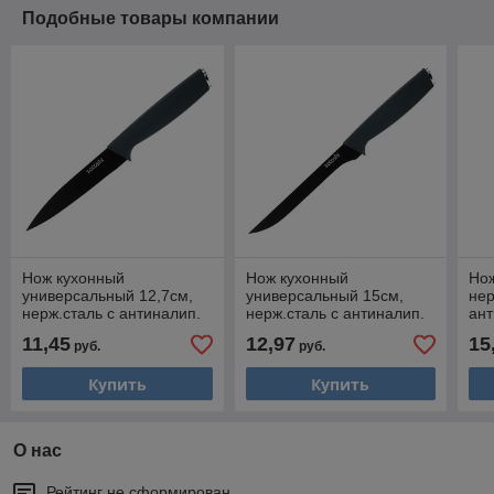
Подобные товары компании
Нож кухонный
Нож кухонный
Но
универсальный 12,7см,
универсальный 15см,
нер
нерж.сталь с антиналип.
нерж.сталь с антиналип.
ант
покрыт., софт-тач,
покрыт., софт-тач,
SA
11,45
12,97
15
руб.
руб.
SATOSHI Орис, 803-368
SATOSHI Орис, 803-367
35
Купить
Купить
О нас
Рейтинг не сформирован