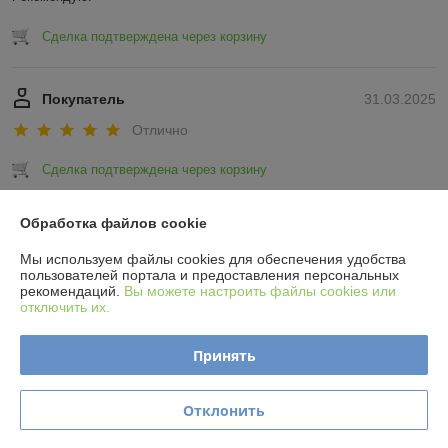
Сделка подтверждена через корзину
Покупатель
31.03.2025
Отлично
Сделка подтверждена через корзину
Показать все отзывы
Обработка файлов cookie
Мы используем файлы cookies для обеспечения удобства
пользователей портала и предоставления персональных
О нас
рекомендаций.
Вы можете настроить файлы cookies или
отключить их.
Контакты
Принять
Доставка и оплата
Отклонить
График работы