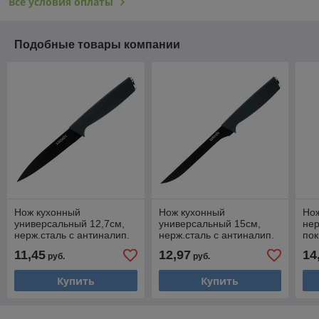
Все условия оплаты
Подобные товары компании
Нож кухонный
Нож кухонный
Но
универсальный 12,7см,
универсальный 15см,
нер
нерж.сталь с антиналип.
нерж.сталь с антиналип.
пок
покрыт., софт-тач,
покрыт., софт-тач,
SAT
11,45
12,97
14
руб.
руб.
SATOSHI Орис, 803-368
SATOSHI Орис, 803-367
Купить
Купить