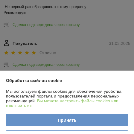
Не первый раз обращаюсь к этому продавцу.

Рекомендую.
Сделка подтверждена через корзину
Покупатель
31.03.2025
Отлично
Сделка подтверждена через корзину
Показать все отзывы
Обработка файлов cookie
Мы используем файлы cookies для обеспечения удобства
пользователей портала и предоставления персональных
О нас
рекомендаций.
Вы можете настроить файлы cookies или
отключить их.
Контакты
Принять
Доставка и оплата