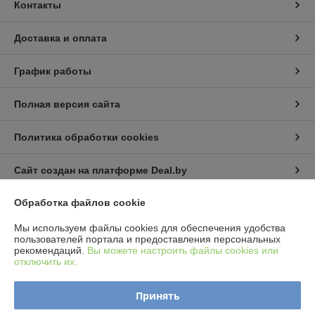
Контакты
Доставка и оплата
График работы
Полная версия сайта
Политика обработки cookies
Сайт создан на платформе Deal.by
Обработка файлов cookie
Информация для покупателя
Мы используем файлы cookies для обеспечения удобства
Юридическое лицо:
ИП Пышный Александр Александрович
пользователей портала и предоставления персональных
Минская обл. Пуховичский р-н. п.Дружный ул.Шамановского д.35 кв.56
рекомендаций.
Вы можете настроить файлы cookies или
отключить их.
Регистрационный номер ЕГР: 691076510
УНП: 691076510
Принять
Регистрационный орган: Пуховическим районным исполнительным