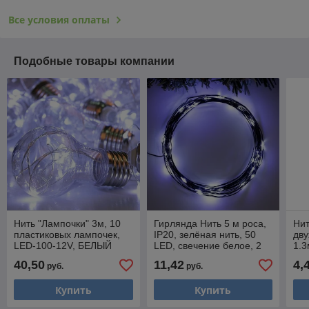
Все условия оплаты
Подобные товары компании
Нить "Лампочки" 3м, 10
Гирлянда Нить 5 м роса,
Нит
пластиковых лампочек,
IP20, зелёная нить, 50
дву
LED-100-12V, БЕЛЫЙ
LED, свечение белое, 2
1.3
2291981
режима, 3 х AA
40,50
11,42
4,
руб.
руб.
Купить
Купить