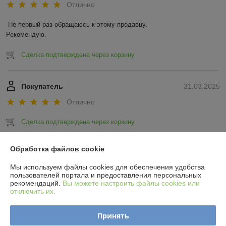
Отлично
Не первый раз обращаюсь к этому продавцу.

Рекомендую.
Сделка подтверждена через корзину
Покупатель
31.03.2025
Отлично
Сделка подтверждена через корзину
Показать все отзывы
Обработка файлов cookie
Мы используем файлы cookies для обеспечения удобства
пользователей портала и предоставления персональных
О нас
рекомендаций.
Вы можете настроить файлы cookies или
отключить их.
Контакты
Принять