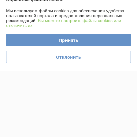
Отлично
Мы используем файлы cookies для обеспечения удобства
пользователей портала и предоставления персональных
Не первый раз обращаюсь к этому продавцу.

рекомендаций.
Вы можете настроить файлы cookies или
Рекомендую.
отключить их.
Сделка подтверждена через корзину
Принять
Покупатель
31.03.2025
Отклонить
Отлично
Сделка подтверждена через корзину
Показать все отзывы
О нас
Контакты