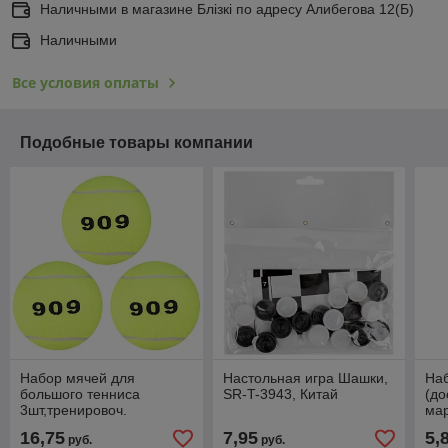
Наличными в магазине Блiзкi по адресу Алибегова 12(Б)
Наличными
Все условия оплаты
Подобные товары компании
Набор мячей для
Настольная игра Шашки,
Наб
большого тенниса
SR-T-3943, Китай
(до
3шт,тренировоч.
мар
(7369750) 132-002
9,5
16,75
7,95
5,
руб.
руб.