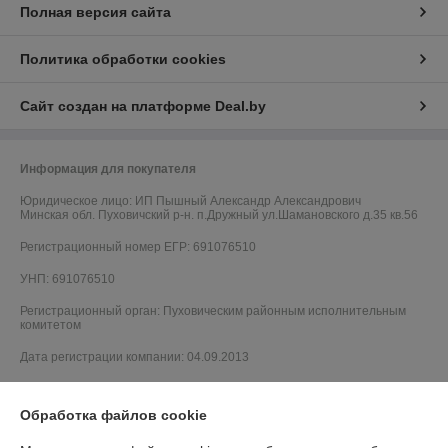
Полная версия сайта
Политика обработки cookies
Сайт создан на платформе Deal.by
Информация для покупателя
Юридическое лицо:
ИП Пышный Александр Александрович
Минская обл. Пуховичский р-н. п.Дружный ул.Шамановского д.35 кв.56
Регистрационный номер ЕГР: 691076510
УНП: 691076510
Регистрационный орган: Пуховическим районным исполнительным
комитетом
Дата регистрации компании: 04.09.2013
Обработка файлов cookie