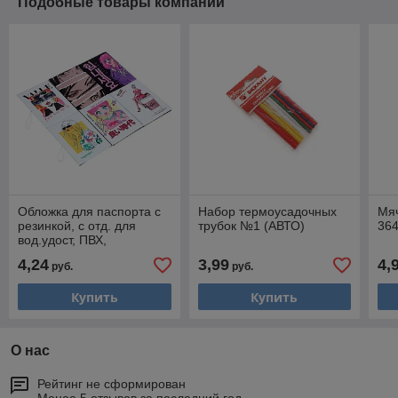
Подобные товары компании
Обложка для паспорта с
Набор термоусадочных
Мяч
резинкой, с отд. для
трубок №1 (АВТО)
364
вод.удост, ПВХ,
13,7х9,6см, 6диз 334-014
4,24
3,99
4,
руб.
руб.
Купить
Купить
О нас
Рейтинг не сформирован