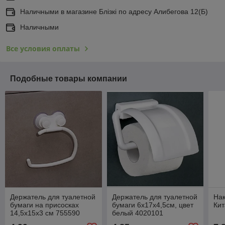
Наличными в магазине Блiзкi по адресу Алибегова 12(Б)
Наличными
Все условия оплаты
Подобные товары компании
Держатель для туалетной
Держатель для туалетной
Нак
бумаги на присосках
бумаги 6х17х4,5см, цвет
Ки
14,5х15х3 см 755590
белый 4020101