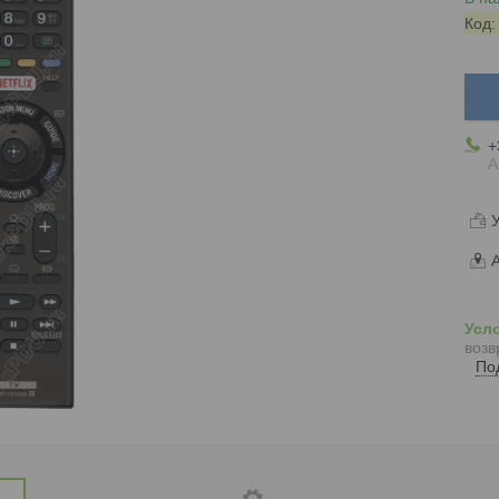
Код
+
А
У
А
возв
По