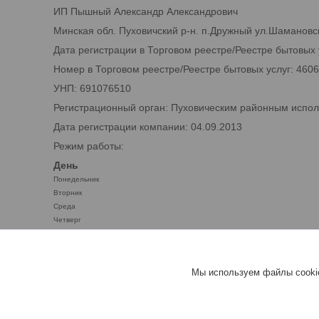
ИП Пышный Александр Александрович
Минская обл. Пуховичский р-н. п.Дружный ул.Шамановск
Дата регистрации в Торговом реестре/Реестре бытовых 
Номер в Торговом реестре/Реестре бытовых услуг: 460
УНП: 691076510
Регистрационный орган: Пуховическим районным испо
Дата регистрации компании: 04.09.2013
Режим работы:
День
Понедельник
Вторник
Среда
Четверг
Пятница
Суббота
Воскресенье
Мы используем файлы cookie