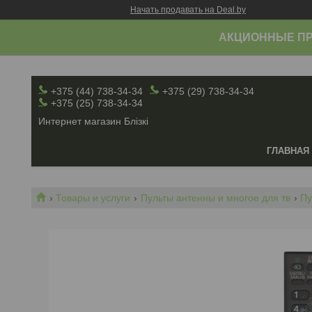
Начать продавать на Deal.by
АКЦИОННЫЕ ПР
+375 (44) 738-34-34
+375 (29) 738-34-34
+375 (25) 738-34-34
Интернет магазин Блiзкi
ГЛАВНАЯ
Товары и услуги
Пульты антенны и многое для тв
Пу