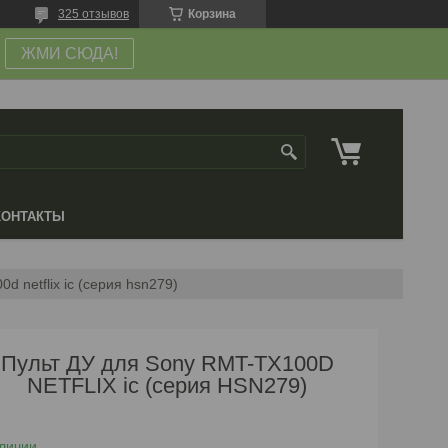
325 отзывов
Корзина
ЖМИ СЮДА!
КОНТАКТЫ
0d netflix ic (серия hsn279)
Пульт ДУ для Sony RMT-TX100D
NETFLIX ic (серия HSN279)
личии