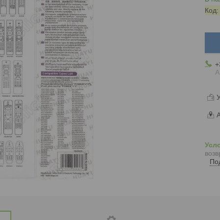
Код
+
А
У
А
возв
По