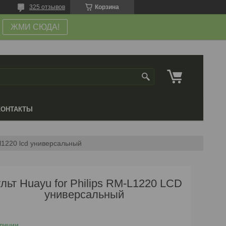
325 отзывов
Корзина
ЖМИ СЮДА!
КОНТАКТЫ
m-l1220 lcd универсальный
льт Huayu for Philips RM-L1220 LCD
универсальный
личии