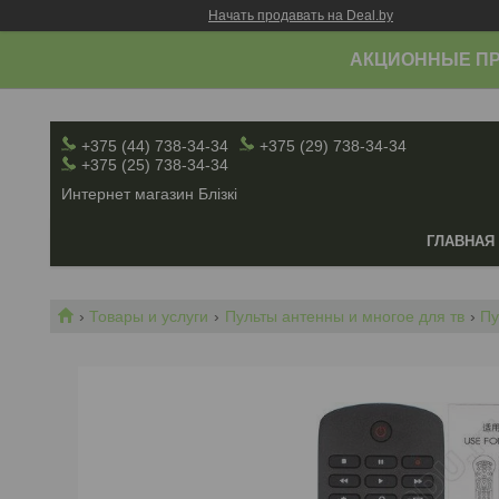
Начать продавать на Deal.by
АКЦИОННЫЕ ПР
+375 (44) 738-34-34
+375 (29) 738-34-34
+375 (25) 738-34-34
Интернет магазин Блiзкi
ГЛАВНАЯ
Товары и услуги
Пульты антенны и многое для тв
Пу