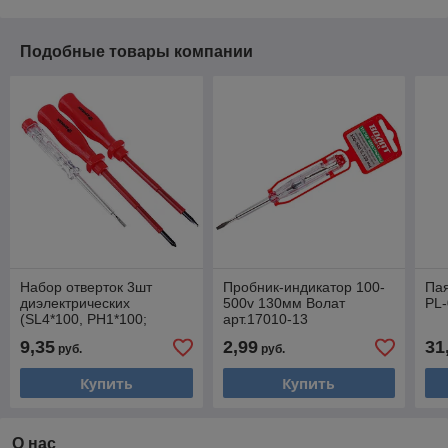
Подобные товары компании
Набор отверток 3шт
Пробник-индикатор 100-
Па
диэлектрических
500v 130мм Волат
PL
(SL4*100, PH1*100;
арт.17010-13
тестер 140мм) ЕРМАК
9,35
2,99
31
руб.
руб.
651-065
Купить
Купить
О нас