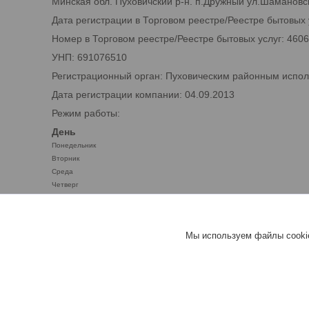
Минская обл. Пуховичский р-н. п.Дружный ул.Шамановск
Дата регистрации в Торговом реестре/Реестре бытовых 
Номер в Торговом реестре/Реестре бытовых услуг: 460
УНП: 691076510
Регистрационный орган: Пуховическим районным испо
Дата регистрации компании: 04.09.2013
Режим работы:
День
Понедельник
Вторник
Среда
Четверг
Пятница
Суббота
Воскресенье
Мы используем файлы cookie