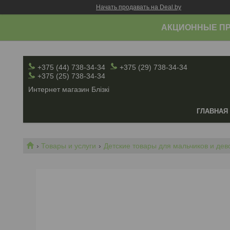
Начать продавать на Deal.by
АКЦИОННЫЕ ПР
+375 (44) 738-34-34
+375 (29) 738-34-34
+375 (25) 738-34-34
Интернет магазин Блiзкi
ГЛАВНАЯ
Товары и услуги
Детские товары для мальчиков и дево