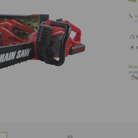
+
А
У
А
возв
По