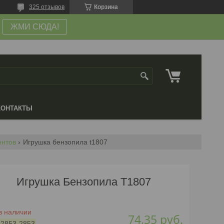
325 отзывов
Корзина
ЖМИ СЮДА!
КОНТАКТЫ
ентов
Игрушка бензопила t1807
Игрушка Бензопила T1807
в наличии
74,35
руб.
:
2853-2853