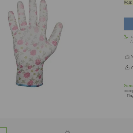
Код
+
А
У
А
возв
По