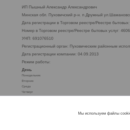
ИП Пышный Александр Александрович
Минская обл. Пуховичский р-н. п.Дружный ул.Шамановск
Дата регистрации в Торговом реестре/Реестре бытовых 
Номер в Торговом реестре/Реестре бытовых услуг: 460
УНП: 691076510
Регистрационный орган: Пуховическим районным испо
Дата регистрации компании: 04.09.2013
Режим работы:
День
Понедельник
Вторник
Среда
Четверг
Пятница
Суббота
Воскресенье
Мы используем файлы cookie