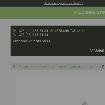
Начать продавать на Deal.by
АКЦИОННЫЕ ПР
+375 (44) 738-34-34
+375 (29) 738-34-34
+375 (25) 738-34-34
Интернет магазин Блiзкi
ГЛАВНАЯ
Товары и услуги
Дом и сад
Садовый инструмент
П