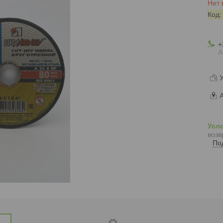
Нет 
Код
+
А
У
А
возв
По