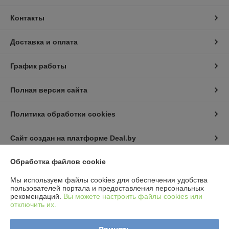
Контакты
Доставка и оплата
График работы
Полная версия сайта
Политика обработки cookies
Сайт создан на платформе Deal.by
Обработка файлов cookie
Информация для покупателя
Мы используем файлы cookies для обеспечения удобства
Юридическое лицо:
ИП Пышный Александр Александрович
пользователей портала и предоставления персональных
Минская обл. Пуховичский р-н. п.Дружный ул.Шамановского д.35 кв.56
рекомендаций.
Вы можете настроить файлы cookies или
отключить их.
Регистрационный номер ЕГР: 691076510
УНП: 691076510