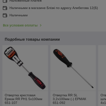
Наложенный платеж
Наличными в магазине Блiзкi по адресу Алибегова 12(Б)
Наличными
Все условия оплаты
Подобные товары компании
Отвертка крестовая
Отвертка RR SL
Отв
Ермак RR PH1 5х100мм
3,2х100мм (-) ЕРМАК
шл
651-107
651-092
4х1