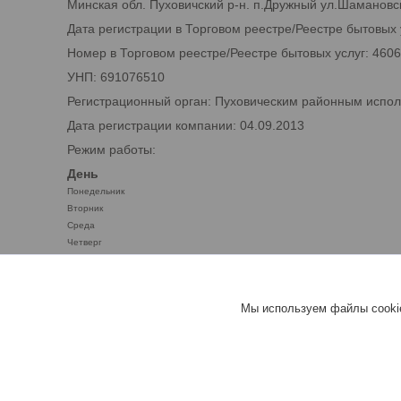
Минская обл. Пуховичский р-н. п.Дружный ул.Шамановск
Дата регистрации в Торговом реестре/Реестре бытовых 
Номер в Торговом реестре/Реестре бытовых услуг: 460
УНП: 691076510
Регистрационный орган: Пуховическим районным испо
Дата регистрации компании: 04.09.2013
Режим работы:
День
Понедельник
Вторник
Среда
Четверг
Пятница
Суббота
Воскресенье
Мы используем файлы cookie