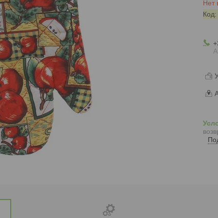
Нет 
Код
+
А
У
А
возв
По