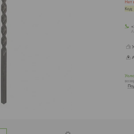
Нет 
Код
+
А
У
А
возв
По