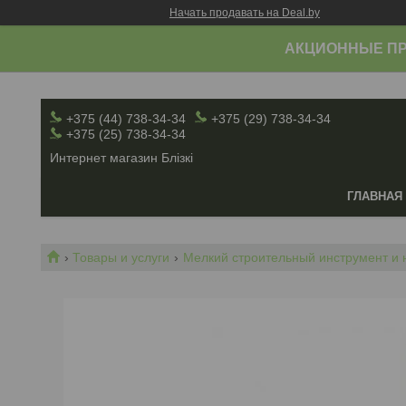
Начать продавать на Deal.by
АКЦИОННЫЕ ПР
+375 (44) 738-34-34
+375 (29) 738-34-34
+375 (25) 738-34-34
Интернет магазин Блiзкi
ГЛАВНАЯ
Товары и услуги
Мелкий строительный инструмент и 