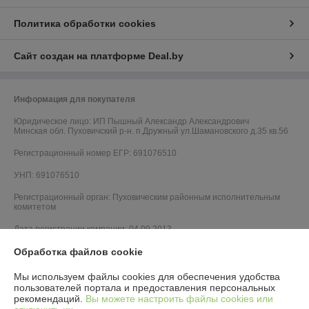
Политика обработки cookies
Сайт создан на платформе Deal.by
Информация для покупателя
Юридическое лицо:
ИП Пышный Александр Александрович
Минская обл. Пуховичский р-н. п.Дружный ул.Шамановского д.35 кв.56
Регистрационный номер ЕГР: 691076510
УНП: 691076510
Регистрационный орган: Пуховическим районным исполнительным
комитетом
Дата регистрации компании: 04.09.2013
Обработка файлов cookie
Мы используем файлы cookies для обеспечения удобства
пользователей портала и предоставления персональных
рекомендаций.
Вы можете настроить файлы cookies или