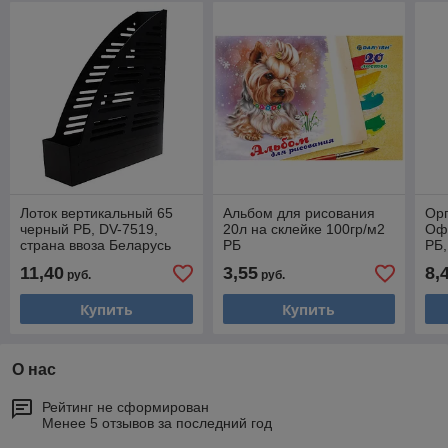
Лоток вертикальный 65
Альбом для рисования
Ор
черный РБ, DV-7519,
20л на склейке 100гр/м2
Офи
страна ввоза Беларусь
РБ
РБ,
11,40
3,55
8,
руб.
руб.
Купить
Купить
О нас
Рейтинг не сформирован
Менее 5 отзывов за последний год